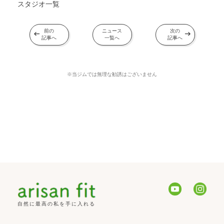
スタジオ一覧
前の
ニュース
次の
arrow_left_alt
arrow_right_alt
記事へ
一覧へ
記事へ
​※当ジムでは無理な勧誘はございません
自然に最高の私を手に入れる