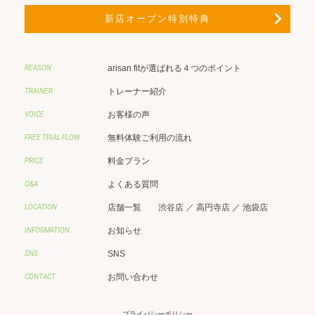
chevron_right
新店オープン特別特典
arisan fitが選ばれる４つのポイント
REASON
トレーナー紹介
TRAINER
お客様の声
VOICE
無料体験ご利用の流れ
FREE TRIAL FLOW
料金プラン
PRICE
よくある質問
Q&A
店舗一覧
渋谷店
／
高円寺店
／
池袋店
LOCATION
お知らせ
INFORMATION
SNS
SNS
お問い合わせ
CONTACT
プライバシーポリシー