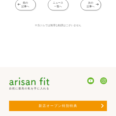
前の
ニュース
次の
arrow_left_alt
arrow_right_alt
記事へ
一覧へ
記事へ
​※当ジムでは無理な勧誘はございません
自然に最高の私を手に入れる
chevron_right
新店オープン特別特典