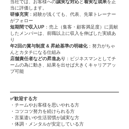
当社では、お客様への
誠実な対応
と
着実な成果
を正
当に評価します。
研修充実
：経験が浅くても、代表、先輩トレーナー
がフォロー
短期間で収入UP
：売上（集客・顧客満足度）に貢献
したメンバーは、前職以上に収入を伸ばした実績あ
り
年2回の賞与制度 & 昇給基準の明確化
：努力がちゃ
んとカタチになる仕組み
店舗責任者などの昇進あり
：ビジネスマンとしてチ
ームの為に動き、結果を出せば大きくキャリアアッ
プ可能
✅歓迎する方
・チームやお客様を思いやれる方
・コツコツ努力を続けられる方
・言葉遣いや生活習慣が誠実な方
・体調・メンタルが安定している方