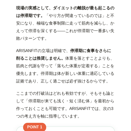
現場の実感として、ダイエットの離脱が最も起こるの
は停滞期です。
「やり方が間違っているのでは」と不
安になり、極端な食事制限に走って筋肉を減らし、か
えって停滞を深くする——これが停滞期で一番多い失
敗パターンです。
ARISANFITの立場は明確で、
停滞期に食事をさらに
削ることは推奨しません。
体重を落とすことよりも、
筋肉と代謝を守って「落ちた体重が定着する」ことを
優先します。停滞期は体が新しい体重に適応している
証拠であり、正しく過ごせば必ず抜けるからです。
ここまでの打破法はどれも有効ですが、そもそも論と
して「停滞期が来ても浅く・短く済む体」を最初から
作っておくことも可能です。ARISANFITでは、次の3
つの考え方を軸に指導しています。
POINT 1