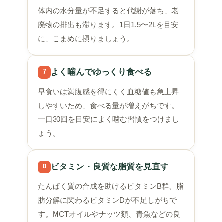
体内の水分量が不足すると代謝が落ち、老
廃物の排出も滞ります。1日1.5〜2Lを目安
に、こまめに摂りましょう。
よく噛んでゆっくり食べる
7
早食いは満腹感を得にくく血糖値も急上昇
しやすいため、食べる量が増えがちです。
一口30回を目安によく噛む習慣をつけまし
ょう。
ビタミン・良質な脂質を見直す
8
たんぱく質の合成を助けるビタミンB群、脂
肪分解に関わるビタミンDが不足しがちで
す。MCTオイルやナッツ類、青魚などの良