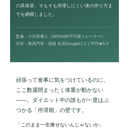
の具体策、そもそも停滞しにくい体の作り方ま
でを網羅しました。
監修：小河原優人（ARISANFIT代表トレーナー）
渋谷・東高円寺・池袋 全店Google口コミ平均★5.0
頑張って食事に気をつけているのに、
ここ数週間まったく体重が動かない
――。ダイエット中の誰もが一度はぶ
つかる「停滞期」の壁です。
「このまま一生痩せないんじゃないか」