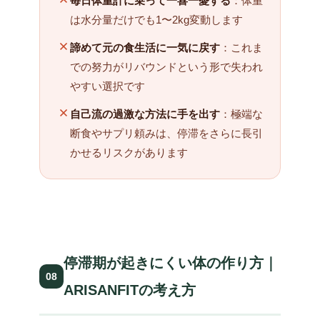
毎日体重計に乗って一喜一憂する
：体重
は水分量だけでも1〜2kg変動します
諦めて元の食生活に一気に戻す
：これま
での努力がリバウンドという形で失われ
やすい選択です
自己流の過激な方法に手を出す
：極端な
断食やサプリ頼みは、停滞をさらに長引
かせるリスクがあります
停滞期が起きにくい体の作り方｜
08
ARISANFITの考え方