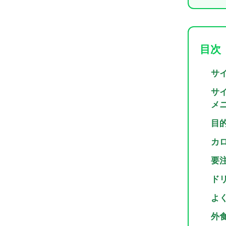
目次
サ
サ
メ
目
カ
要
ド
よ
外