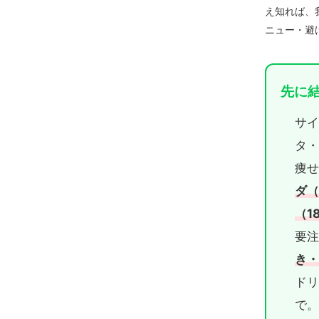
え知れば、
ニュー・避
先に結
サ
タ・
痩
ダ（
（18
要
き
ド
で