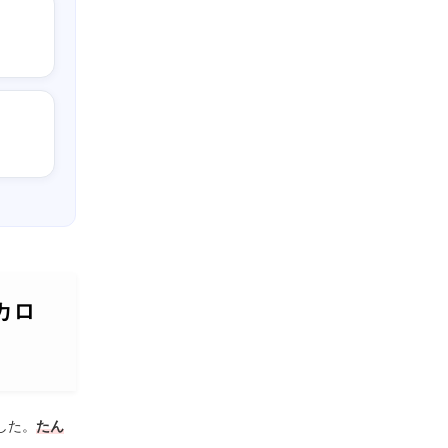
カロ
した。
たん