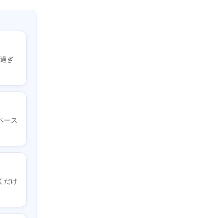
べ過ぎ
ペース
くだけ