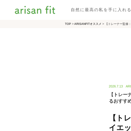
自然に最高の私を手に入れ
TOP
>
ARISANFITオススメ
>
【トレーナー監修：
2026.7.13
AR
【トレー
るおすす
【トレ
イエ