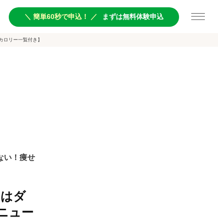
＼ 簡単60秒で申込！ ／
まずは無料体験申込
カロリー一覧付き】
ない！痩せ
ヤはダ
ニュー