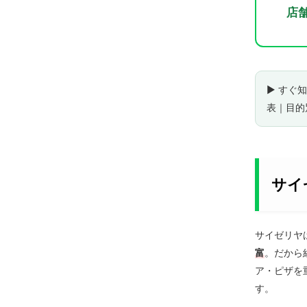
店
▶ すぐ
表
｜
目的
サイ
サイゼリヤ
富
。だから
ア・ピザを
す。