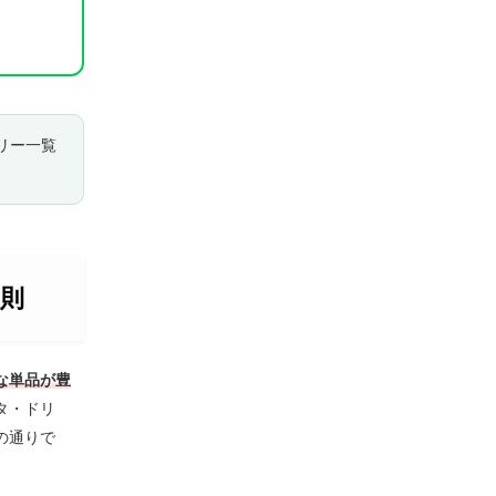
リー一覧
則
な単品が豊
タ・ドリ
の通りで