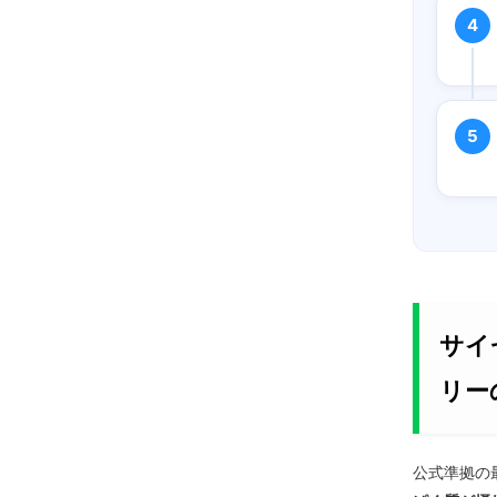
サイ
リー
公式準拠の