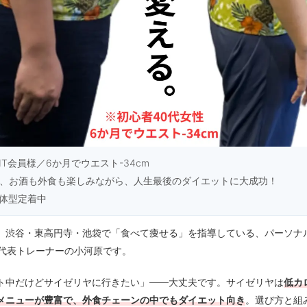
NFIT会員様／6か月でウエスト-34cm
性、お酒も外食も楽しみながら、人生最後のダイエットに大成功！
も体型定着中
。渋谷・東高円寺・池袋で「食べて痩せる」を指導している、パーソナ
FIT代表トレーナーの小河原です。
ト中だけどサイゼリヤに行きたい」——大丈夫です。サイゼリヤは
低カ
メニューが豊富で、外食チェーンの中でもダイエット向き
。選び方と組