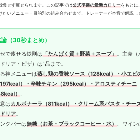
我慢せず痩せられます。この記事では
公式準拠の最新カロリー
をもとに
けたいメニュー・目的別の組み合わせまで、トレーナーが本音で解説し
論（30秒まとめ）
イゼで痩せる鉄則は
「たんぱく質＋野菜＋スープ」
。主食（
ドリア・ピザ）は1品まで。
せる神メニューは
蒸し鶏の香味ソース（128kcal）・小エビ
197kcal）・辛味チキン（295kcal）・アロスティチーニ
8kcal）
。
注意は
カルボナーラ（811kcal）・クリーム系パスタ・チー
・ドリア
。
リンクバーは
無糖（お茶・ブラックコーヒー・水）
、ワイン
。